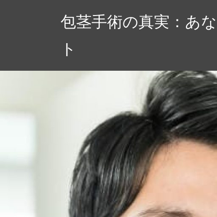
コ
包茎手術の真実：あな
ン
テ
ト
ン
ツ
へ
ス
キ
ッ
プ