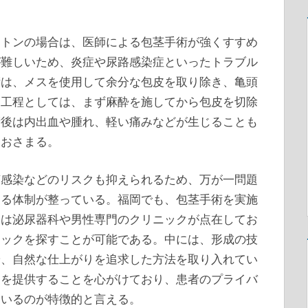
ントンの場合は、医師による包茎手術が強くすすめ
が難しいため、炎症や尿路感染症といったトラブル
術は、メスを使用して余分な包皮を取り除き、亀頭
な工程としては、まず麻酔を施してから包皮を切除
術後は内出血や腫れ、軽い痛みなどが生じることも
におさまる。
菌感染などのリスクも抑えられるため、万が一問題
きる体制が整っている。福岡でも、包茎手術を実施
には泌尿器科や男性専門のクリニックが点在してお
ニックを探すことが可能である。中には、形成の技
や、自然な仕上がりを追求した方法を取り入れてい
療を提供することを心がけており、患者のプライバ
ているのが特徴的と言える。