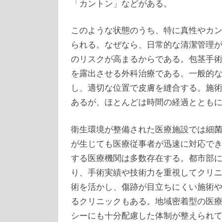
「カントン」などがある。
このような状態のうち、特に真性やカ
られる。なぜなら、日常的な清潔管理
のリスクが高まるからである。包茎手
を露出させる外科治療である。一般的
し、適切な位置で皮膚を縫合する。施
あるが、ほとんどは時間の経過ととも
衛生環境が整備された医療施設では細
が生じても医療従事者が迅速に対応で
する医療機関は多数存在する。都市部
り、手術実績や技術力を重視してクリ
術を活かし、傷跡が目立ちにくい施術
るクリニックもある。地域密着型の医
シーにも十分配慮した体制が整えられ