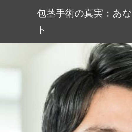
コ
包茎手術の真実：あな
ン
テ
ト
ン
ツ
へ
ス
キ
ッ
プ